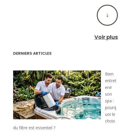
"
Voir plus
DERNIERS ARTICLES
Bien
entret
enir
son
spa :
pourq
uoi le
choix
du filtre est essentiel ?