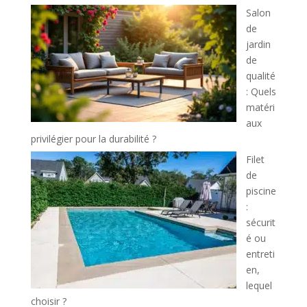
Salon
de
jardin
de
qualité
: Quels
matéri
aux
privilégier pour la durabilité ?
Filet
de
piscine
:
sécurit
é ou
entreti
en,
lequel
choisir ?