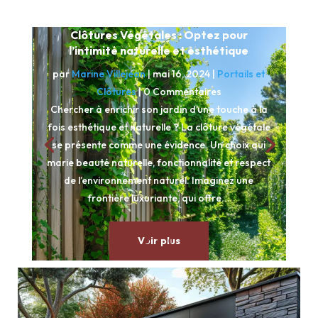
Clôtures Végétales : Optez pour
l’intimité naturelle et esthétique
par
Marine Villejean
|
mai 16, 2024
|
Portails et
Clôtures
| 0 Commentaires
Chercher à enrichir son jardin d’une touche à la
fois esthétique et naturelle ? La clôture végétale
se présente comme une évidence. Un choix qui
marie beauté naturelle, fonctionnalité et respect
de l’environnement naturel. Imaginez une
frontière luxuriante, qui offre...
Voir plus