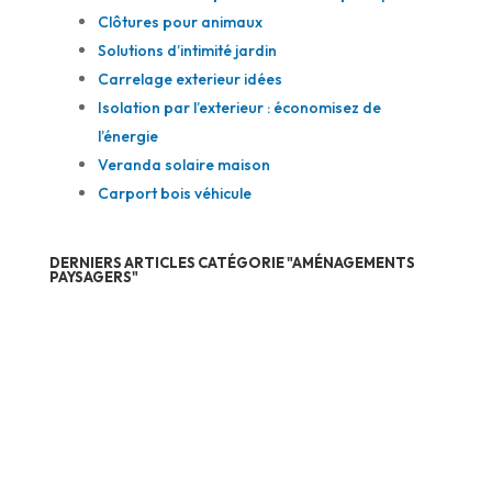
Clôtures pour animaux
Solutions d’intimité jardin
Carrelage exterieur idées
Isolation par l’exterieur : économisez de
l’énergie
Veranda solaire maison
Carport bois véhicule
DERNIERS ARTICLES CATÉGORIE "AMÉNAGEMENTS
PAYSAGERS"
Salon de jardin de qualité : Quels matériaux privilégier
pour la durabilité ?
Jardins suspendus et terrasses végétalisées : le luxe
vert monégasque
De la pergola rêvée au jardin d’été : le processus