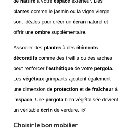
de
nature
à votre
espace
extérieur. Des
plantes comme le jasmin ou la vigne vierge
sont idéales pour créer un
écran
naturel et
offrir une
ombre
supplémentaire.
Associer des
plantes
à des
éléments
décoratifs
comme des treillis ou des arches
peut renforcer l’
esthétique
de votre
pergola
.
Les
végétaux
grimpants ajoutent également
une dimension de
protection
et de
fraîcheur
à
l’
espace
. Une
pergola
bien végétalisée devient
un véritable
écrin
de verdure. 🌿
Choisir le bon mobilier