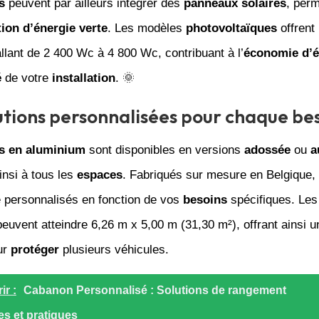
s
peuvent par ailleurs intégrer des
panneaux solaires
, perm
ion d’énergie verte
. Les modèles
photovoltaïques
offrent
llant de 2 400 Wc à 4 800 Wc, contribuant à l’
économie d’é
é
de votre
installation
. 🌞
utions personnalisées pour chaque be
s en aluminium
sont disponibles en versions
adossée
ou
a
insi à tous les
espaces
. Fabriqués sur mesure en Belgique
e personnalisés en fonction de vos
besoins
spécifiques. Les
uvent atteindre 6,26 m x 5,00 m (31,30 m²), offrant ainsi 
ur
protéger
plusieurs véhicules.
ir :
Cabanon Personnalisé : Solutions de rangement
es et pratiques