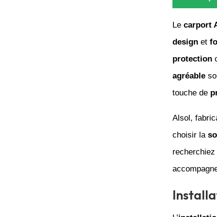
Le
carport 
design
et
f
protection
o
agréable
sou
touche de
p
Alsol, fabri
choisir la
so
recherchiez
accompagne 
Install