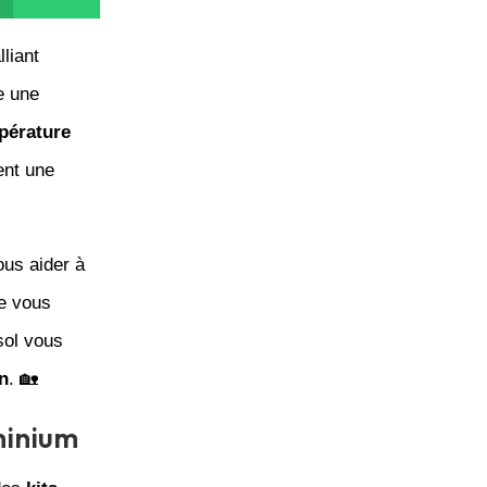
lliant
re une
pérature
ent une
us aider à
e vous
sol vous
on
. 🏡
minium