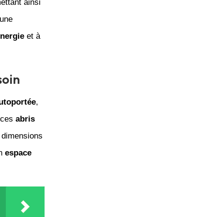
ettant ainsi
 une
nergie
et à
soin
utoportée
,
, ces
abris
 dimensions
un
espace