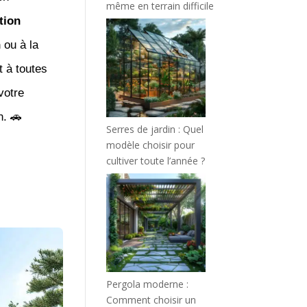
même en terrain difficile
tion
n
ou à la
 à toutes
votre
. 🚗
Serres de jardin : Quel
modèle choisir pour
cultiver toute l’année ?
Pergola moderne :
Comment choisir un