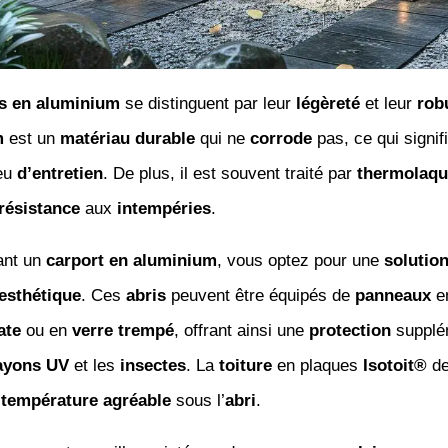
s en aluminium
se distinguent par leur
légèreté
et leur
rob
m
est un
matériau
durable
qui ne
corrode
pas, ce qui signifi
peu
d’entretien
. De plus, il est souvent traité par
thermolaq
résistance
aux
intempéries
.
ant un
carport en aluminium
, vous optez pour une
solutio
esthétique
. Ces
abris
peuvent être équipés de
panneaux
e
ate
ou en
verre trempé
, offrant ainsi une
protection
supplé
ayons UV
et les
insectes
. La
toiture
en plaques
Isotoit®
de
e
température agréable
sous l’
abri
.