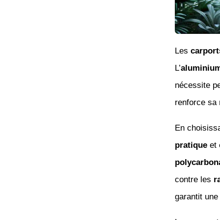
Les
carport
L’
aluminiu
nécessite 
renforce sa
En choisiss
pratique
et
polycarbon
contre les
r
garantit un