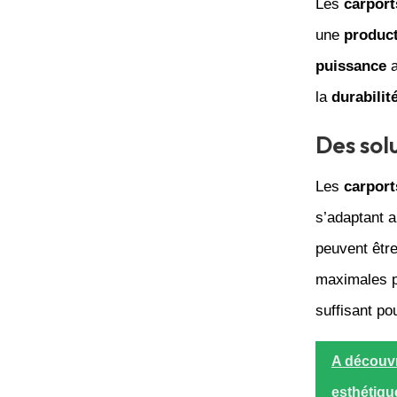
Les
carport
une
product
puissance
a
la
durabilit
Des sol
Les
carport
s’adaptant a
peuvent êtr
maximales pe
suffisant po
A découvr
esthétiqu