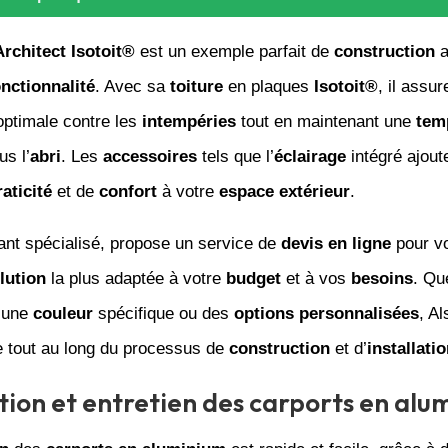
Architect Isotoit®
est un exemple parfait de
construction
a
onctionnalité
. Avec sa
toiture
en plaques
Isotoit®
, il assu
ptimale contre les
intempéries
tout en maintenant une
tem
s l’
abri
. Les
accessoires
tels que l’
éclairage
intégré ajout
raticité
et de
confort
à votre
espace extérieur
.
cant spécialisé, propose un service de
devis en ligne
pour vo
lution
la plus adaptée à votre
budget
et à vos
besoins
. Qu
 une
couleur
spécifique ou des
options personnalisées
, Al
tout au long du processus de
construction
et d’
installati
ation et entretien des carports en alu