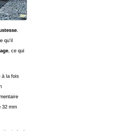
ustesse
.
e qu’il
uage
, ce qui
n
à la fois
n
mentaire
 32 mm