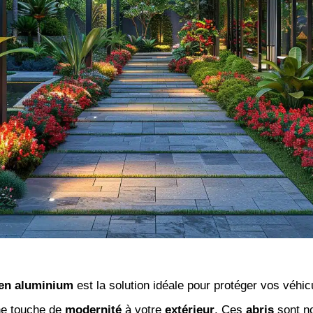
 en aluminium
est la solution idéale pour protéger vos véhic
ne touche de
modernité
à votre
extérieur
. Ces
abris
sont n