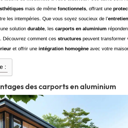
sthétiques
mais de même
fonctionnels
, offrant une
protec
tre les intempéries. Que vous soyez soucieux de l’
entretie
’une solution
durable
, les
carports en aluminium
répondent
es. Découvrez comment ces
structures
peuvent transformer 
rieur
et offrir une
intégration homogène
avec votre maison
e :
ntages des carports en aluminium